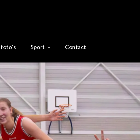
efoto’s
Sport
Contact
Home
Impressiefoto’s
Sport
Contact