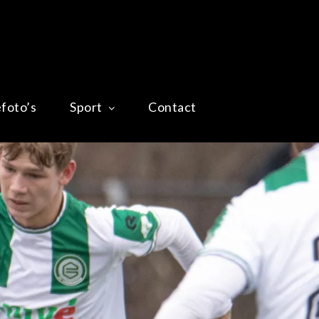
efoto’s
Sport
Contact
Home
Impressiefoto’s
Sport
Contact