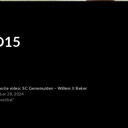
O15
otie video: SC Genemuiden – Willem II Beker
ber 28, 2024
Voetbal"